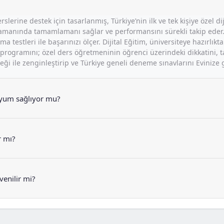
rslerine destek için tasarlanmış, Türkiye’nin ilk ve tek kişiye özel d
ini zamanında tamamlamanı sağlar ve performansını sürekli takip eder
a testleri ile başarınızı ölçer. Dijital Eğitim, üniversiteye hazırlı
rogramını; özel ders öğretmeninin öğrenci üzerindeki dikkatini, taki
i ile zenginleştirip ve Türkiye geneli deneme sınavlarını Evinize ge
 uyum sağlıyor mu?
r mı?
venilir mi?